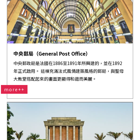
中央郵局（General Post Office）
中央郵政局是法國在1886至1891年所興建的，並在1892
年正式啟用。 這棟充滿法式風情建築風格的郵局，與聖母
大教堂搭配起來的畫面更顯得和諧而美麗。
more++